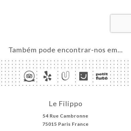
AL
RVAR
IDO
ERIA
IAÇÃO
NU
Também pode encontrar-nos em…
ACTO
Le Filippo
54 Rue Cambronne
75015 Paris France