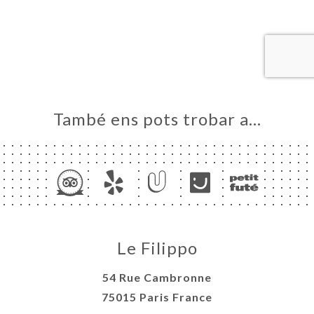
RVAR
A
NDA
ERIA
ENYES
RTA
També ens pots trobar a…
ACTAR
Le Filippo
54 Rue Cambronne
75015 Paris France