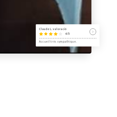
Claude L. valoració
4/5
Accueil très sympathique.
 Italienne est au Rendez vous!