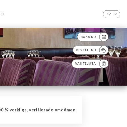
KT
SV
BOKA NU
BESTÄLL NU
VÄNTELISTA
0 % verkliga, verifierade omdömen.