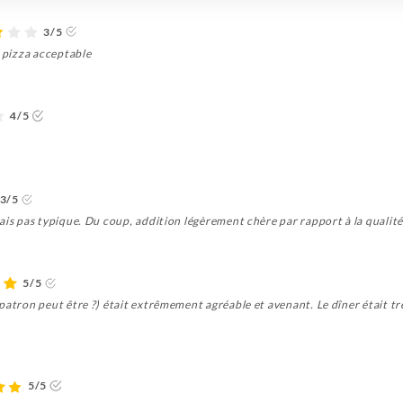
3/5
, pizza acceptable
4/5
3/5
ais pas typique. Du coup, addition légèrement chère par rapport à la qualit
5/5
atron peut être ?) était extrêmement agréable et avenant. Le dîner était très
5/5