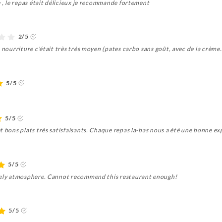
e , le repas était délicieux je recommande fortement
2/5
 nourriture c'était très très moyen (pates carbo sans goût, avec de la crème.
5/5
5/5
t bons plats très satisfaisants. Chaque repas la-bas nous a été une bonne ex
5/5
ovely atmosphere. Cannot recommend this restaurant enough!
5/5