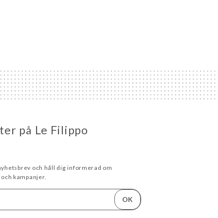
eter på Le Filippo
 nyhetsbrev och håll dig informerad om
och kampanjer.
OK