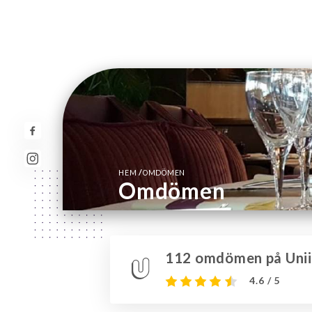
/
HEM
OMDÖMEN
Omdömen
112 omdömen på Unii
4.6 / 5