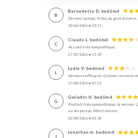
Bernadette D. bedömd
B
Serveur sympa, frites au goût bizarre 
30/06/2026
•
03:15
Claude L. bedömd
C
Accueil très sympathique.
27/05/2026
•
11:30
Lydie V. bedömd
L
Serveurs efficaces. Cuisine correcte m
17/04/2026
•
07:29
Gwladys H. bedömd
G
Endroit très sympathique, le serveur (p
ou les pizzas. Merci encore
02/04/2026
•
09:38
jonathan m. bedömd
J