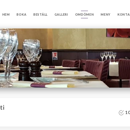
HEM
BOKA
BESTÄLL
GALLERI
OMDÖMEN
MENY
KONTA
ti
10