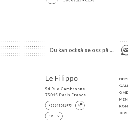
13/09/2025
•
05:56
Du kan också se oss på …
Le Filippo
HEM
GAL
54 Rue Cambronne
OM
75015 Paris France
MEN
+33143061973
KON
JUR
SV