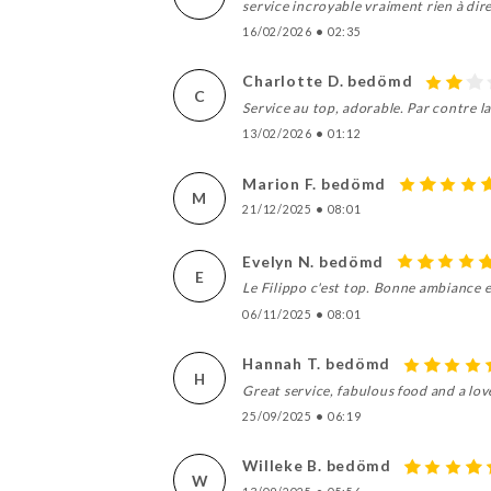
service incroyable vraiment rien à dir
16/02/2026
•
02:35
Charlotte D. bedömd
C
Service au top, adorable. Par contre la
13/02/2026
•
01:12
Marion F. bedömd
M
21/12/2025
•
08:01
Evelyn N. bedömd
E
Le Filippo c'est top. Bonne ambiance e
06/11/2025
•
08:01
Hannah T. bedömd
H
Great service, fabulous food and a l
25/09/2025
•
06:19
Willeke B. bedömd
W