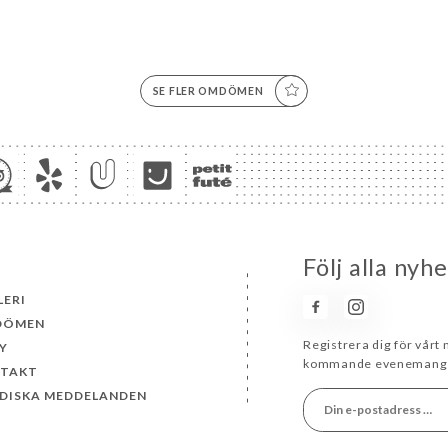
SE FLER OMDÖMEN
Följ alla nyh
LERI
DÖMEN
Registrera dig för vårt
Y
kommande evenemang 
TAKT
IDISKA MEDDELANDEN