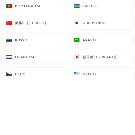
PORTOGHESE
PORTOGHESE
SVEDESE
SVEDESE
Bernadette D. ha lasciato una
简体中文 (CINESE)
简体中文 (CINESE)
GIAPPONESE
GIAPPONESE
B
recensione
3/5
RUSSO
RUSSO
ARABO
ARABO
Serveur sympa, frites au goût bizarre ,
pizza acceptable
한국어 (COREANO)
한국어 (COREANO)
OLANDESE
OLANDESE
30/06/2026
•
03:15
CECO
CECO
GRECO
GRECO
Claude L. ha lasciato una recensione
C
4/5
Accueil très sympathique.
27/05/2026
•
11:30
Lydie V. ha lasciato una recensione
L
3/5