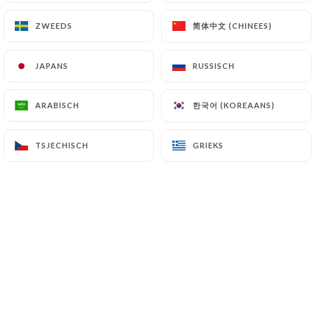
简体中文 (CHINEES)
简体中文 (CHINEES)
ZWEEDS
ZWEEDS
Bernadette D. beoordeelde
B
JAPANS
JAPANS
RUSSISCH
RUSSISCH
3/5
Serveur sympa, frites au goût bizarre ,
한국어 (KOREAANS)
한국어 (KOREAANS)
ARABISCH
ARABISCH
pizza acceptable
30/06/2026
•
03:15
TSJECHISCH
TSJECHISCH
GRIEKS
GRIEKS
Claude L. beoordeelde
C
4/5
Accueil très sympathique.
27/05/2026
•
11:30
Lydie V. beoordeelde
L
3/5
Serveurs efficaces. Cuisine correcte mais