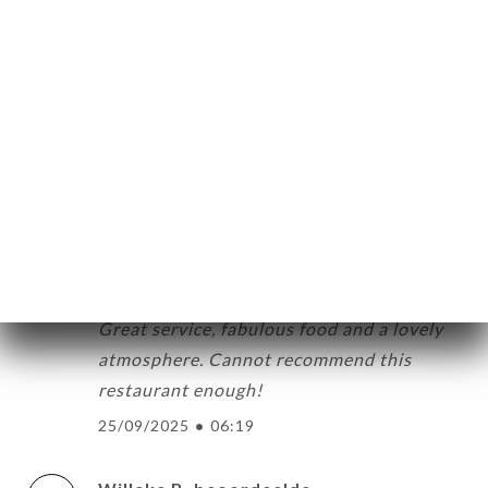
Evelyn N. beoordeelde
E
5/5
Le Filippo c'est top. Bonne ambiance et
bons plats très satisfaisants. Chaque
repas la-bas nous a été une bonne
expèrience.
06/11/2025
•
08:01
Hannah T. beoordeelde
H
5/5
Great service, fabulous food and a lovely
atmosphere. Cannot recommend this
restaurant enough!
25/09/2025
•
06:19