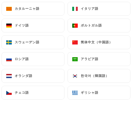
カタルーニャ語
カタルーニャ語
イタリア語
イタリア語
ドイツ語
ドイツ語
ポルトガル語
ポルトガル語
スウェーデン語
スウェーデン語
简体中文（中国語）
简体中文（中国語）
ロシア語
ロシア語
アラビア語
アラビア語
オランダ語
オランダ語
한국어（韓国語）
한국어（韓国語）
チェコ語
チェコ語
ギリシャ語
ギリシャ語